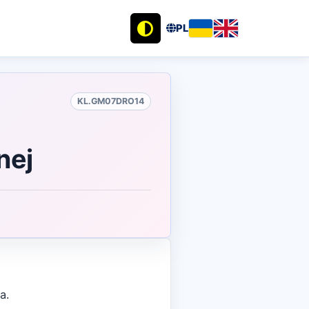
PL
KL.GM07DRO14
nej
a.