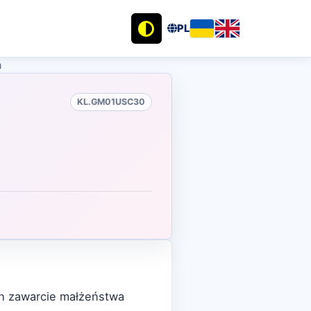
PL
a
KL.GM01USC30
ch zawarcie małżeństwa