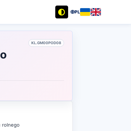
PL
KL.GM00POD08
go
 rolnego