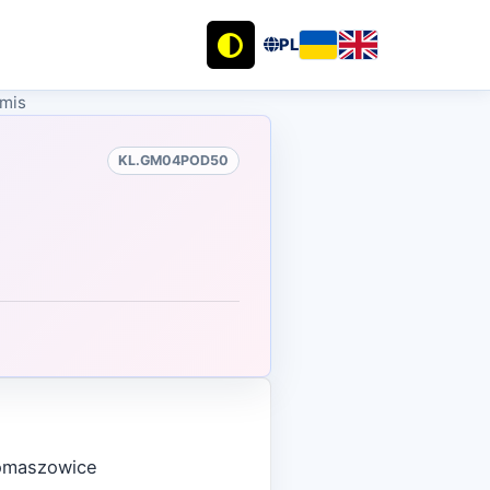
PL
imis
KL.GM04POD50
Domaszowice